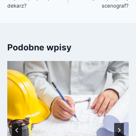
wpisu
dekarz?
scenograf?
Podobne wpisy