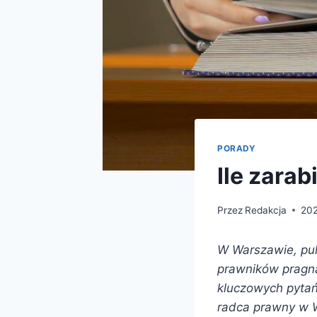
PORADY
Ile zara
Przez
Redakcja
202
W Warszawie, pul
prawników pragn
kluczowych pytań,
radca prawny w Wa