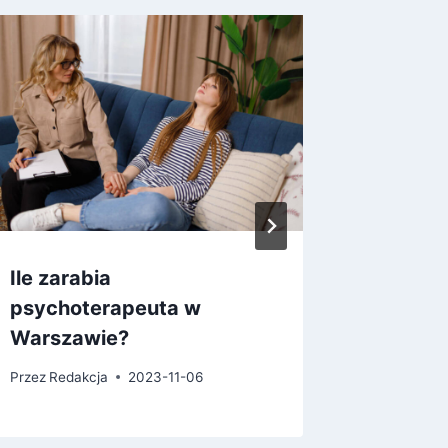
Ile zarabia
Ile zar
psychoterapeuta w
Warsza
Warszawie?
Przez
Reda
Przez
Redakcja
2023-11-06