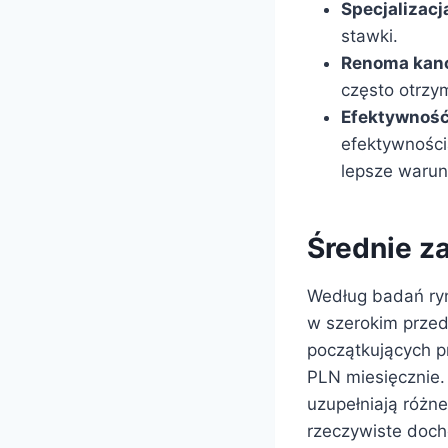
Specjalizacj
stawki.
Renoma kanc
często otrzy
Efektywność
efektywności
lepsze warun
Średnie z
Według badań ry
w szerokim przed
początkujących 
PLN miesięcznie.
uzupełniają różn
rzeczywiste doch