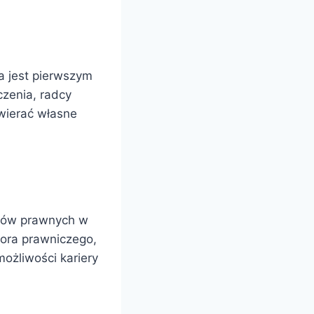
ra jest pierwszym
czenia, radcy
wierać własne
dców prawnych w
tora prawniczego,
ożliwości kariery