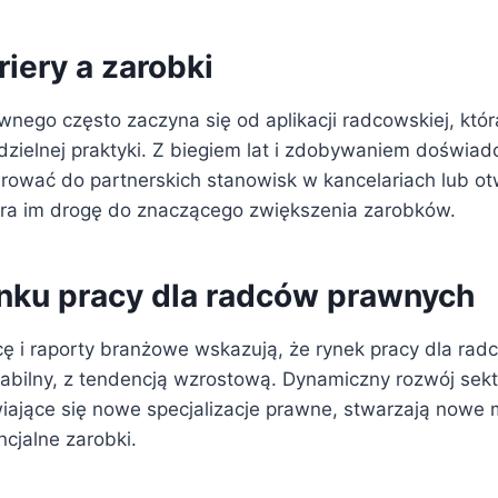
iery a zarobki
wnego często zaczyna się od aplikacji radcowskiej, któ
zielnej praktyki. Z biegiem lat i zdobywaniem doświad
rować do partnerskich stanowisk w kancelariach lub ot
iera im drogę do znaczącego zwiększenia zarobków.
ynku pracy dla radców prawnych
cę i raporty branżowe wskazują, że rynek pracy dla ra
tabilny, z tendencją wzrostową. Dynamiczny rozwój sek
iające się nowe specjalizacje prawne, stwarzają nowe m
ncjalne zarobki.