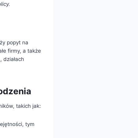
icy.
ży popyt na
łe firmy, a także
, działach
odzenia
ków, takich jak:
ejętności, tym