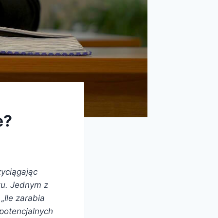
e?
zyciągając
ku. Jednym z
„Ile zarabia
 potencjalnych