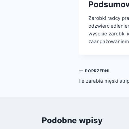
Podsumow
Zarobki radcy pr
odzwierciedlenie
wysokie zarobki i
zaangażowaniem 
Nawigacja
POPRZEDNI
Ile zarabia męski str
wpisu
Podobne wpisy