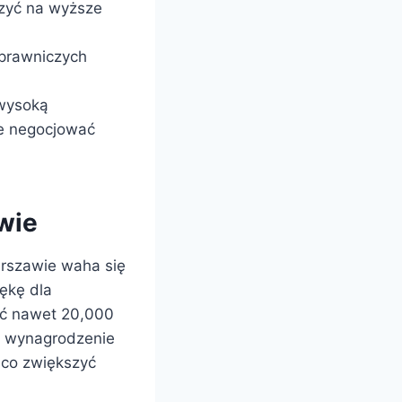
czyć na wyższe
 prawniczych
 wysoką
ie negocjować
wie
rszawie waha się
ękę dla
ać nawet 20,000
o wynagrodzenie
ąco zwiększyć