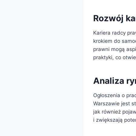
Rozwój kar
Kariera radcy pra
krokiem do samod
prawni mogą aspi
praktyki, co otw
Analiza r
Ogłoszenia o pra
Warszawie jest s
jak również pojaw
i zwiększają pote