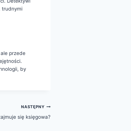
ści. Detektywi
 trudnymi
 ale przede
jętności.
hnologii, by
NASTĘPNY
ajmuje się księgowa?