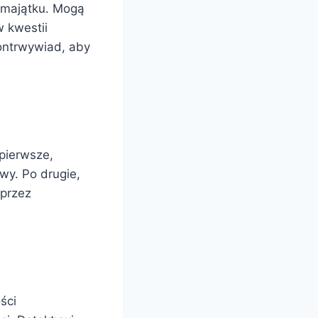
ż majątku. Mogą
w kwestii
ontrwywiad, aby
pierwsze,
wy. Po drugie,
 przez
ści