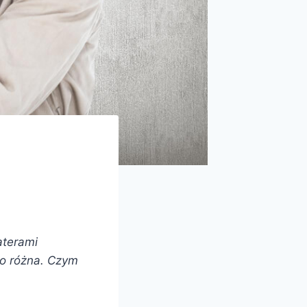
aterami
co różna. Czym