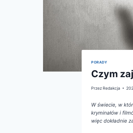
PORADY
Czym zaj
Przez
Redakcja
202
W świecie, w któ
kryminałów i fil
więc dokładnie z