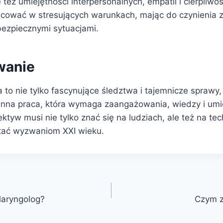
e też umiejętności interpersonalnych, empatii i cierpliwo
cować w stresujących warunkach, mając do czynienia z
bezpiecznymi sytuacjami.
anie
to nie tylko fascynujące śledztwa i tajemnicze sprawy,
nna praca, która wymaga zaangażowania, wiedzy i umie
tyw musi nie tylko znać się na ludziach, ale też na tec
tać wyzwaniom XXI wieku.
laryngolog?
Czym z