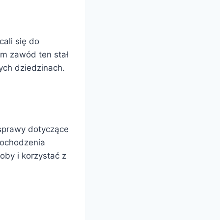
ali się do
em zawód ten stał
nych dziedzinach.
 sprawy dotyczące
pochodzenia
by i korzystać z