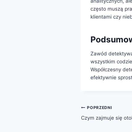
analitycznych, al
często muszą pra
klientami czy nie
Podsumow
Zawód detektywa 
wszystkim codzie
Współczesny detek
efektywnie spros
Nawigacja
POPRZEDNI
Czym zajmuje się oto
wpisu