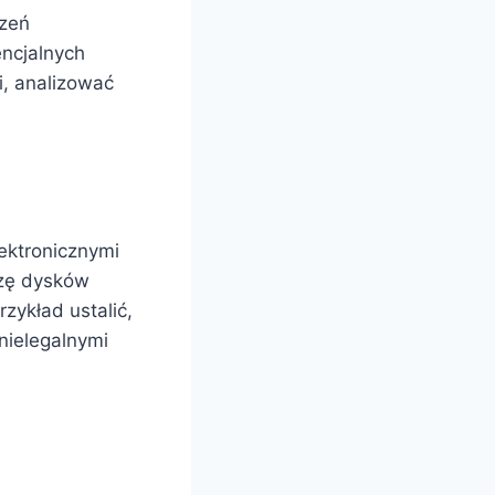
dzeń
ncjalnych
i, analizować
lektronicznymi
izę dysków
zykład ustalić,
nielegalnymi