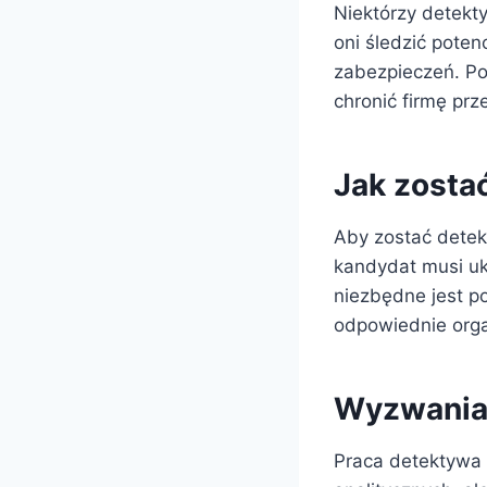
Niektórzy detekt
oni śledzić poten
zabezpieczeń. Po
chronić firmę p
Jak zosta
Aby zostać detek
kandydat musi uk
niezbędne jest p
odpowiednie org
Wyzwania
Praca detektywa 