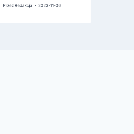
Przez
Redakcja
2023-11-06
Przez
Reda