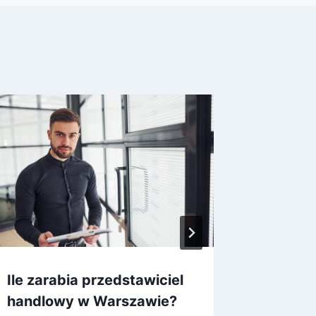
Ile zarabia przedstawiciel
Ile zar
handlowy w Warszawie?
Warsza