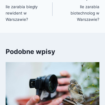
Nawigacja
Ile zarabia biegły
Ile zarabia
wpisu
rewident w
biotechnolog w
Warszawie?
Warszawie?
Podobne wpisy