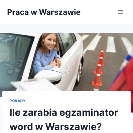
Przejdź
Praca w Warszawie
do
treści
PORADY
Ile zarabia egzaminator
word w Warszawie?