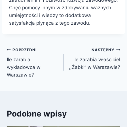
zatrudnienia i możliwość rozwoju zawodowego.
Chęć pomocy innym w zdobywaniu ważnych
umiejętności i wiedzy to dodatkowa
satysfakcja płynąca z tego zawodu.
Nawigacja
POPRZEDNI
NASTĘPNY
Ile zarabia
Ile zarabia właściciel
wpisu
wykładowca w
,,Żabki” w Warszawie?
Warszawie?
Podobne wpisy