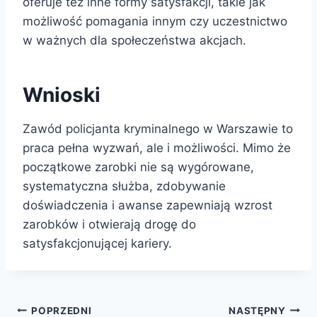
oferuje też inne formy satysfakcji, takie jak
możliwość pomagania innym czy uczestnictwo
w ważnych dla społeczeństwa akcjach.
Wnioski
Zawód policjanta kryminalnego w Warszawie to
praca pełna wyzwań, ale i możliwości. Mimo że
początkowe zarobki nie są wygórowane,
systematyczna służba, zdobywanie
doświadczenia i awanse zapewniają wzrost
zarobków i otwierają drogę do
satysfakcjonującej kariery.
Nawigacja
POPRZEDNI
NASTĘPNY