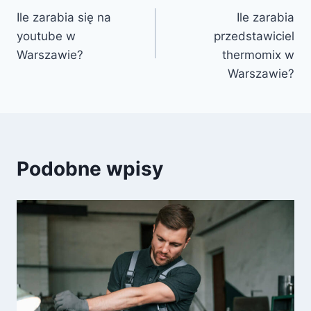
Ile zarabia się na
Ile zarabia
wpisu
youtube w
przedstawiciel
Warszawie?
thermomix w
Warszawie?
Podobne wpisy