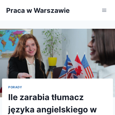
Przejdź
Praca w Warszawie
do
treści
PORADY
Ile zarabia tłumacz
języka angielskiego w