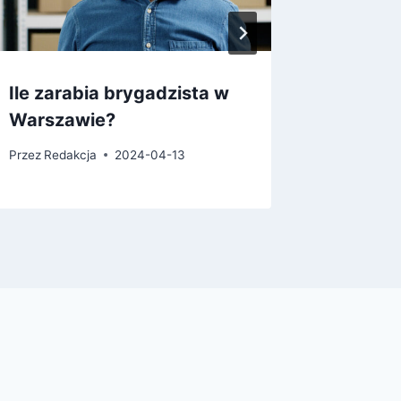
Ile zarabia brygadzista w
Czym za
Warszawie?
reklam
Przez
Redakcja
2024-04-13
Przez
Reda