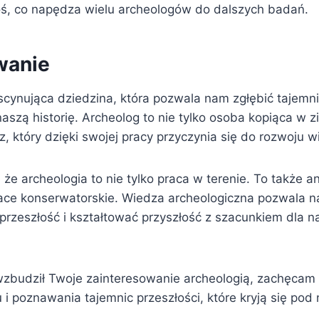
oś, co napędza wielu archeologów do dalszych badań.
anie
scynująca dziedzina, która pozwala nam zgłębić tajemnic
naszą historię. Archeolog to nie tylko osoba kopiąca w z
 który dzięki swojej pracy przyczynia się do rozwoju w
że archeologia to nie tylko praca w terenie. To także a
prace konserwatorskie. Wiedza archeologiczna pozwala n
przeszłość i kształtować przyszłość z szacunkiem dla 
ł wzbudził Twoje zainteresowanie archeologią, zachęcam
 i poznawania tajemnic przeszłości, które kryją się po