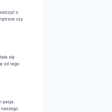
walczyć o
nętrzne czy
tała się
ię od tego
m pasja.
e naszego