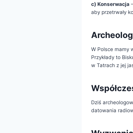
c) Konserwacja
–
aby przetrwały ko
Archeolog
W Polsce mamy wi
Przykłady to Bisk
w Tatrach z jej j
Współczes
Dziś archeologowi
datowania radio