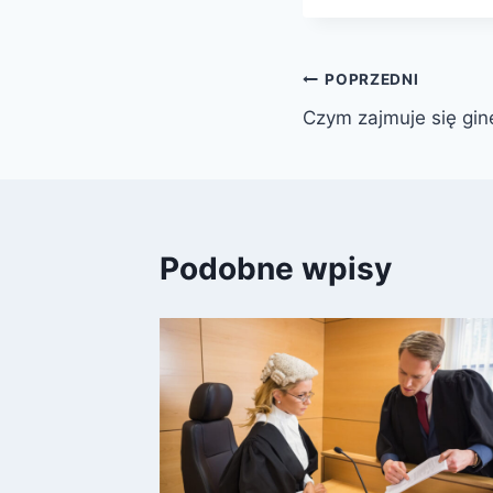
Nawigacja
POPRZEDNI
Czym zajmuje się gin
wpisu
Podobne wpisy