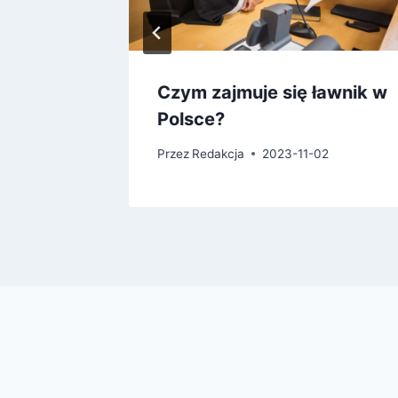
z w
Czym zajmuje się ławnik w
Polsce?
07
Przez
Redakcja
2023-11-02