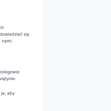
ch
dowiedzieć się
d nami.
heologowie
iątynie.
 je, aby