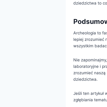
dziedzictwa to c
Podsumow
Archeologia to fa
lepiej zrozumieć 
wszystkim badacz,
Nie zapominajmy, 
laboratoryjne i 
zrozumieć naszą 
dziedzictwa.
Jeśli ten artyku
zgłębiania tematu