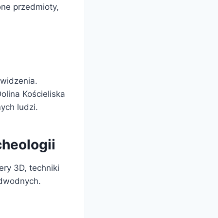
one przedmioty,
 widzenia.
olina Kościeliska
ych ludzi.
heologii
ery 3D, techniki
odwodnych.