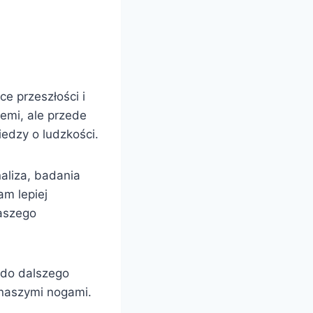
e przeszłości i
iemi, ale przede
iedzy o ludzkości.
naliza, badania
am lepiej
naszego
 do dalszego
d naszymi nogami.