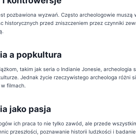
i kontrowersje
jest pozbawiona wyzwań. Często archeologowie muszą 
c historycznych przed zniszczeniem przez czynniki zew
ą.
ia a popkultura
iążkom, takim jak seria o Indianie Jonesie, archeologia s
ulturze. Jednak życie rzeczywistego archeologa różni s
w filmach.
a jako pasja
ogów ich praca to nie tylko zawód, ale przede wszystki
ic przeszłości, poznawanie historii ludzkości i badani