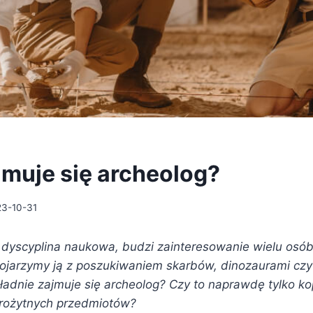
muje się archeolog?
3-10-31
o dyscyplina naukowa, budzi zainteresowanie wielu osó
kojarzymy ją z poszukiwaniem skarbów, dinozaurami cz
adnie zajmuje się archeolog? Czy to naprawdę tylko ko
arożytnych przedmiotów?