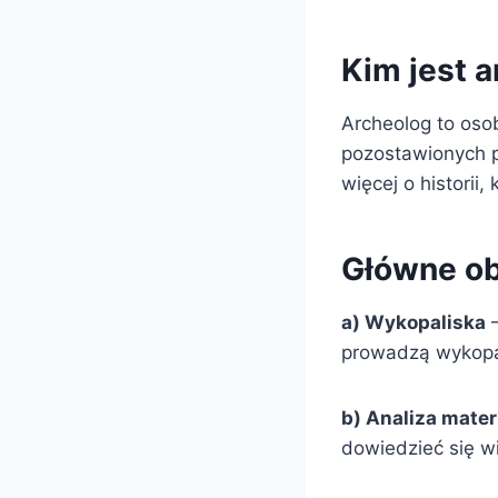
Kim jest 
Archeolog to osob
pozostawionych p
więcej o historii,
Główne ob
a) Wykopaliska
–
prowadzą wykopal
b) Analiza mater
dowiedzieć się wi