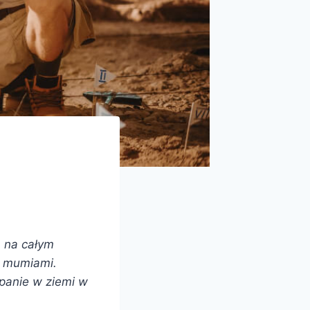
b na całym
y mumiami.
panie w ziemi w