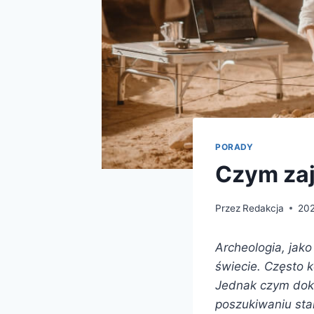
PORADY
Czym zaj
Przez
Redakcja
202
Archeologia, jak
świecie. Często 
Jednak czym dokł
poszukiwaniu st