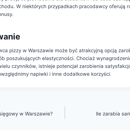
odu. W niektórych przypadkach pracodawcy oferują ró
onusy.
anie
wca pizzy w Warszawie może być atrakcyjną opcją zar
ób poszukujących elastyczności. Chociaż wynagrodzeni
ielu czynników, istnieje potencjał zarobienia satysfakcj
uwzględnimy napiwki i inne dodatkowe korzyści.
 księgowy w Warszawie?
Ile zarabia s