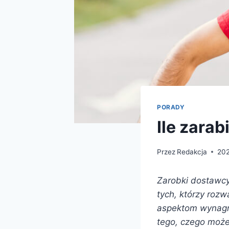
PORADY
Ile zara
Przez
Redakcja
202
Zarobki dostawcy 
tych, którzy rozw
aspektom wynagro
tego, czego może