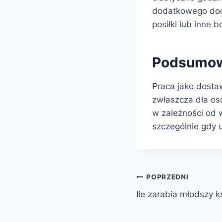
dodatkowego doch
posiłki lub inne b
Podsumow
Praca jako dosta
zwłaszcza dla os
w zależności od w
szczególnie gdy 
Nawigacja
POPRZEDNI
Ile zarabia młodszy
wpisu