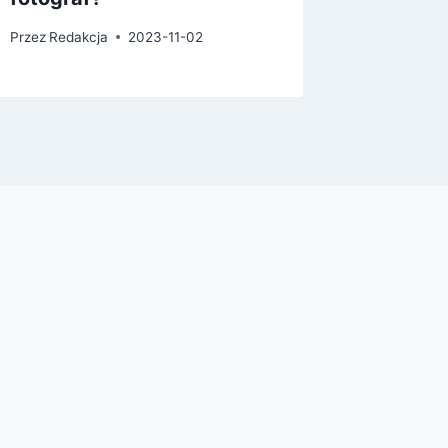
Przez
Redakcja
2023-11-02
Przez
Reda