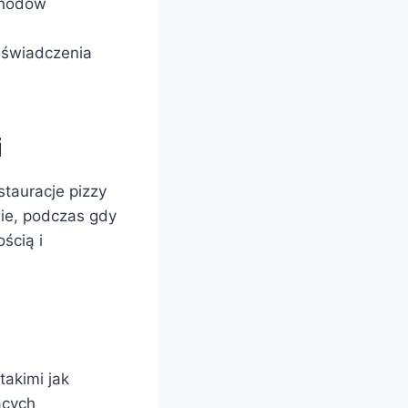
chodów
 świadczenia
i
stauracje pizzy
nie, podczas gdy
ścią i
takimi jak
ących