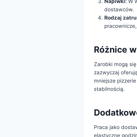
Napiwki:
W w
dostawców.
Rodzaj zatru
pracownicze,
Różnice w
Zarobki mogą się 
zazwyczaj oferuj
mniejsze pizzerie
stabilnością.
Dodatkowe
Praca jako dosta
elastyczne godzin