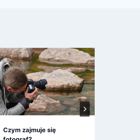
Czym zajmuje się
Ile zar
fotograf?
księgo