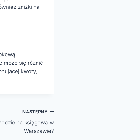
wnież zniżki na
obkową,
e może się różnić
onującej kwoty,
NASTĘPNY
amodzielna księgowa w
Warszawie?