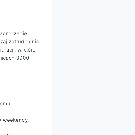
nagrodzenie
zaj zatrudnienia
uracji, w której
anicach 3000-
em i
w weekendy,